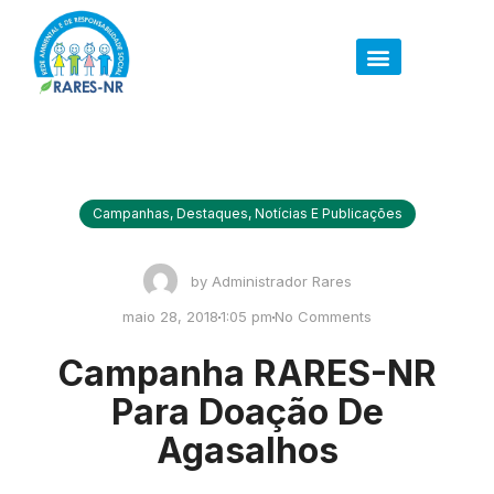
Campanhas
,
Destaques
,
Notícias E Publicações
by
Administrador Rares
maio 28, 2018
1:05 pm
No Comments
Campanha RARES-NR
Para Doação De
Agasalhos