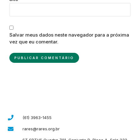
Salvar meus dados neste navegador para a próxima
vez que eu comentar.
(61) 3963-1455
rares@rares.org.br
ST SRTVS Quadra 701, Conjunto D, Bloco A, Sala 232,