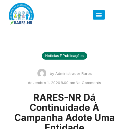
Notícias E Publicações
by
Administrador Rares
dezembro 1, 2020
8:00 am
No Comments
RARES-NR Dá
Continuidade À
Campanha Adote Uma
Entidade