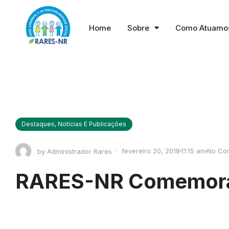
Home
Sobre
Como Atuamo
Destaques
,
Notícias E Publicações
·
fevereiro 20, 2018
11:15 am
No Co
by
Administrador Rares
RARES-NR Comemora O