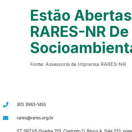
Estão Abertas
RARES-NR De 
Socioambient
Fonte: Assessoria de Imprensa RARES-NR
(61) 3963-1455
rares@rares.org.br
ST SRTVS Quadra 701, Conjunto D, Bloco A, Sala 232, núm