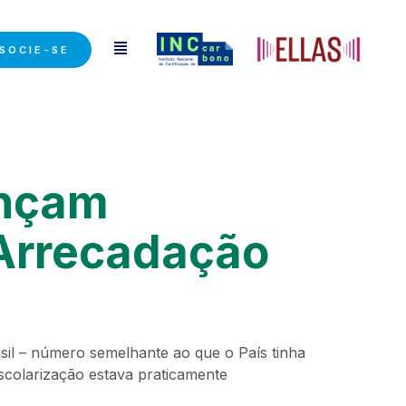
SOCIE-SE
ançam
 Arrecadação
il – número semelhante ao que o País tinha
scolarização estava praticamente