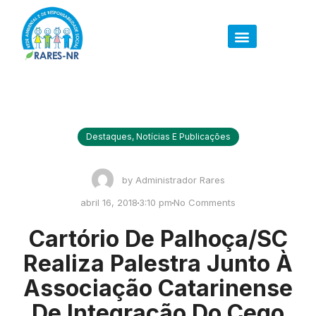
Destaques
,
Notícias E Publicações
by
Administrador Rares
abril 16, 2018
3:10 pm
No Comments
Cartório De Palhoça/SC
Realiza Palestra Junto À
Associação Catarinense
De Integração Do Cego