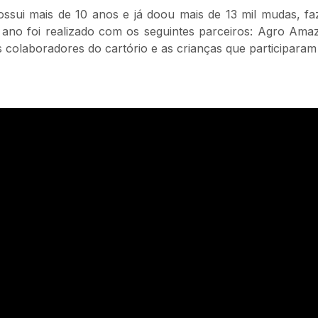
ossui mais de 10 anos e já doou mais de 13 mil mudas, 
te ano foi realizado com os seguintes parceiros: Agro Am
 colaboradores do cartório e as crianças que participaram 