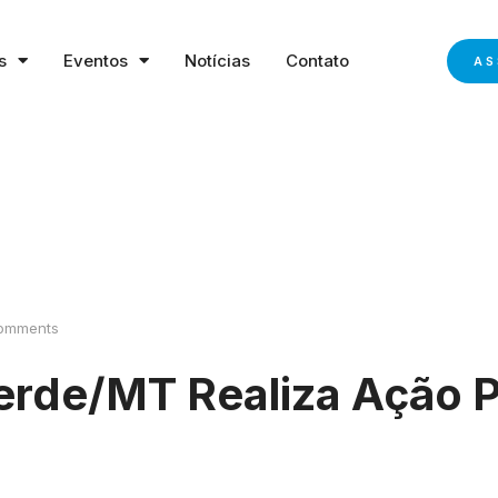
s
Eventos
Notícias
Contato
AS
omments
erde/MT Realiza Ação 