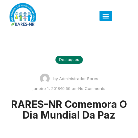
Destaques
by
Administrador Rares
janeiro 1, 2018
10:59 am
No Comments
RARES-NR Comemora O
Dia Mundial Da Paz