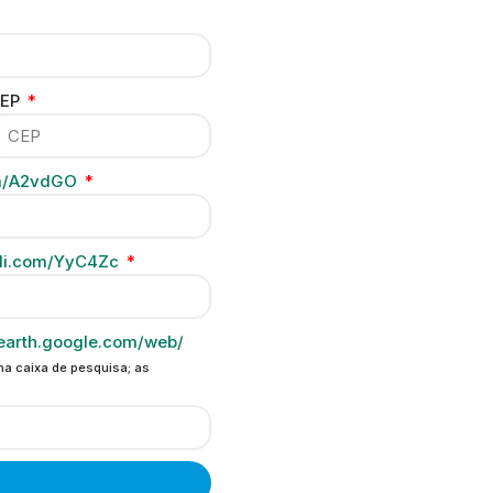
EP
com/A2vdGO
tyli.com/YyC4Zc
/earth.google.com/web/
na caixa de pesquisa; as